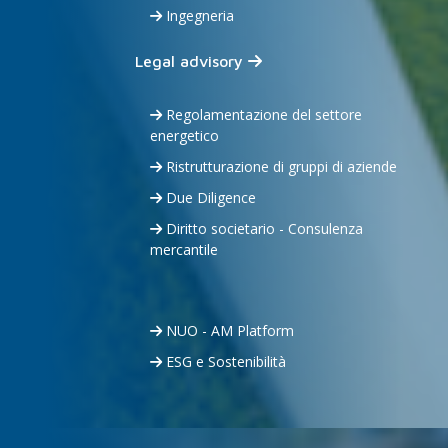
Ingegneria
Legal advisory
Regolamentazione del settore
energetico
Ristrutturazione di gruppi di aziende
Due Diligence
Diritto societario - Consulenza
mercantile
NUO - AM Platform
ESG e Sostenibilità