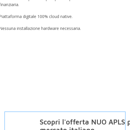
finanziaria.
Piattaforma digitale 100% cloud native.
Nessuna installazione hardware necessaria.
Scopri l'offerta NUO APLS p
mercato italiano