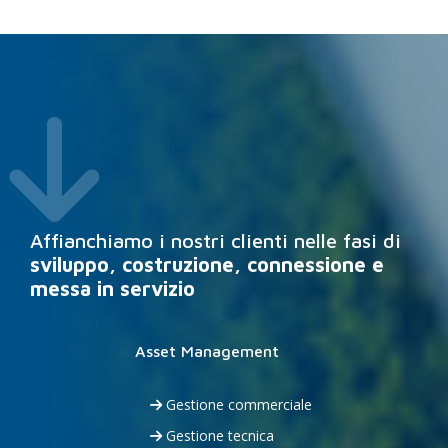
fas
fa-
arrow-
down
Affianchiamo i nostri clienti nelle fasi di
sviluppo, costruzione, connessione e
messa in servizio
Asset Management
Gestione commerciale
Gestione tecnica