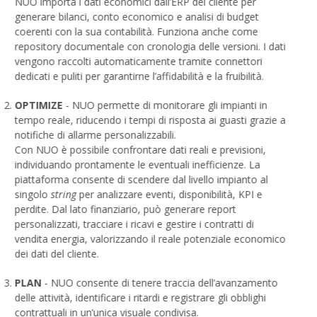
NUO importa i dati economici dall’ERP del cliente per
generare bilanci, conto economico e analisi di budget
coerenti con la sua contabilità. Funziona anche come
repository documentale con cronologia delle versioni. I dati
vengono raccolti automaticamente tramite connettori
dedicati e puliti per garantirne l’affidabilità e la fruibilità.
OPTIMIZE
- NUO permette di monitorare gli impianti in
tempo reale, riducendo i tempi di risposta ai guasti grazie a
notifiche di allarme personalizzabili.
Con NUO è possibile confrontare dati reali e previsioni,
individuando prontamente le eventuali inefficienze. La
piattaforma consente di scendere dal livello impianto al
singolo
string
per analizzare eventi, disponibilità, KPI e
perdite. Dal lato finanziario, può generare report
personalizzati, tracciare i ricavi e gestire i contratti di
vendita energia, valorizzando il reale potenziale economico
dei dati del cliente.
PLAN
-
NUO consente di tenere traccia dell’avanzamento
delle attività, identificare i ritardi e registrare gli obblighi
contrattuali in un’unica visuale condivisa.