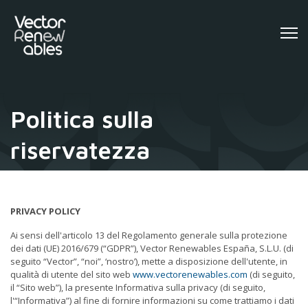
Politica sulla
riservatezza
PRIVACY POLICY
Ai sensi dell'articolo 13 del Regolamento generale sulla protezione
dei dati (UE) 2016/679 (“GDPR”), Vector Renewables España, S.L.U. (di
seguito “Vector”, “noi”, ‘nostro’), mette a disposizione dell'utente, in
qualità di utente del sito web
www.vectorenewables.com
(di seguito,
il “Sito web”), la presente Informativa sulla privacy (di seguito,
l'“Informativa”) al fine di fornire informazioni su come trattiamo i dati