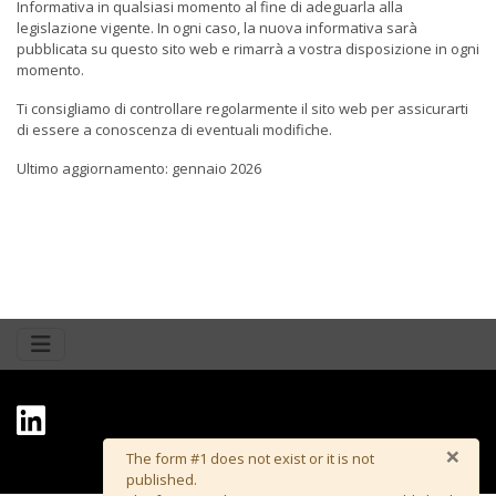
Informativa in qualsiasi momento al fine di adeguarla alla
legislazione vigente. In ogni caso, la nuova informativa sarà
pubblicata su questo sito web e rimarrà a vostra disposizione in ogni
momento.
Ti consigliamo di controllare regolarmente il sito web per assicurarti
di essere a conoscenza di eventuali modifiche.
Ultimo aggiornamento: gennaio 2026
×
© 2026 Vector Renewables. All rights reserved
Attenzione
The form #1 does not exist or it is not
published.