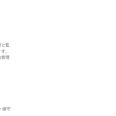
整と監
ます。
の管理
・保守