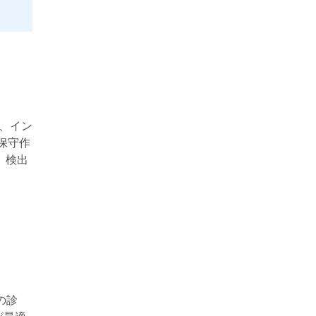
、イン
保守作
、検出
の診