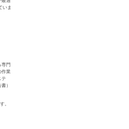
が最適
ていま
る専門
の作業
ステ
告書）
ます。