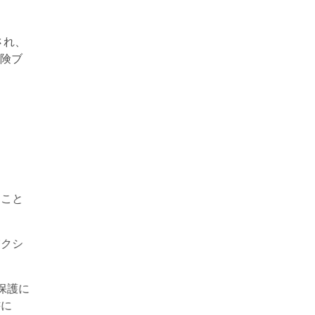
され、
保険ブ
ること
アクシ
保護に
書に