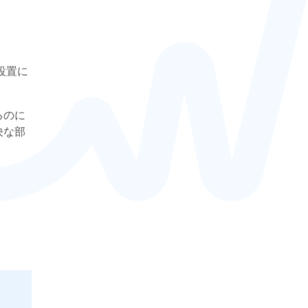
設置に
るのに
決な部