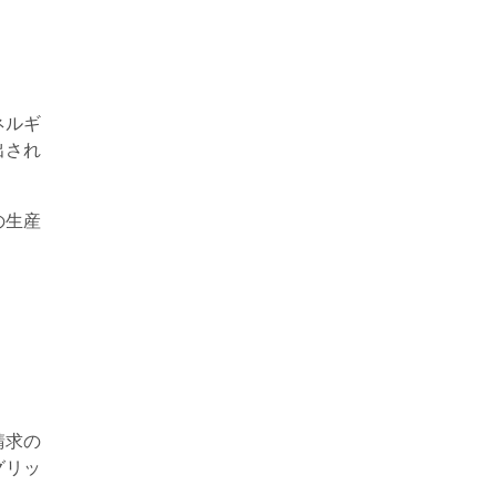
ネルギ
出され
の生産
請求の
グリッ