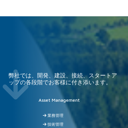
fas
弊社では、開発、建設、接続、スタートア
fa-
ップの各段階でお客様に付き添います。
arrow-
down
Asset Management
業務管理
技術管理