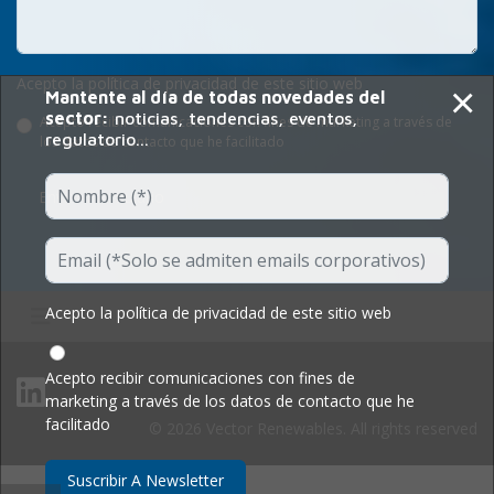
Acepto la política de privacidad de este sitio web
×
Mantente al día de todas novedades del
sector:
noticias, tendencias, eventos,
Acepto recibir comunicaciones con fines de marketing a través de
regulatorio...
los datos de contacto que he facilitado
Enviar Formulario
Acepto la política de privacidad de este sitio web
Acepto recibir comunicaciones con fines de
marketing a través de los datos de contacto que he
facilitado
© 2026 Vector Renewables. All rights reserved
Suscribir A Newsletter