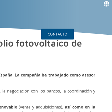
f
f
f
f
g
g
s
Events
CONTACTO
olio fotovoltaico de
n España. La compañía ha trabajado como asesor
, la negociación con los bancos, la coordinación y
enovable
(venta y adquisiciones),
así como en la