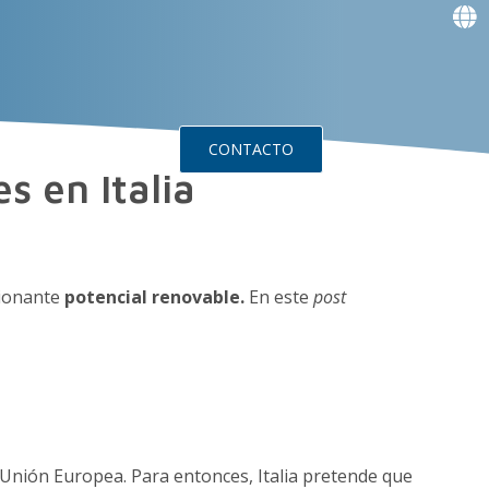
f
f
f
f
g
g
s
Events
CONTACTO
s en Italia
sionante
potencial renovable.
En este
post
la Unión Europea. Para entonces, Italia pretende que