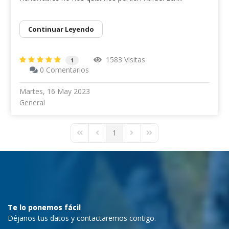
Continuar Leyendo
1583 Visitas
1
0 Comentarios
Martes, 16 May 2023
General
1
First Page
Previous Page
Next Page
Last Page
Te lo ponemos fácil
Déjanos tus datos y contactaremos contigo.