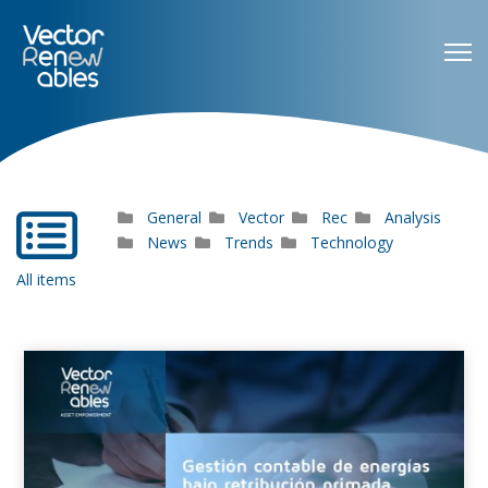
General
Vector
Rec
Analysis
far
fa-
News
Trends
Technology
list-
All items
alt