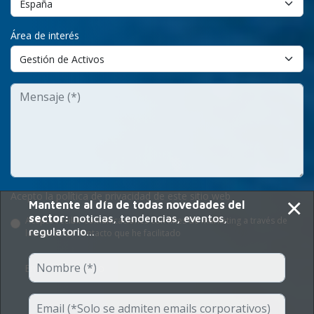
Área de interés
Acepto la política de privacidad de este sitio web
×
Mantente al día de todas novedades del
sector:
noticias, tendencias, eventos,
Acepto recibir comunicaciones con fines de marketing a través de
regulatorio...
los datos de contacto que he facilitado
Enviar Formulario