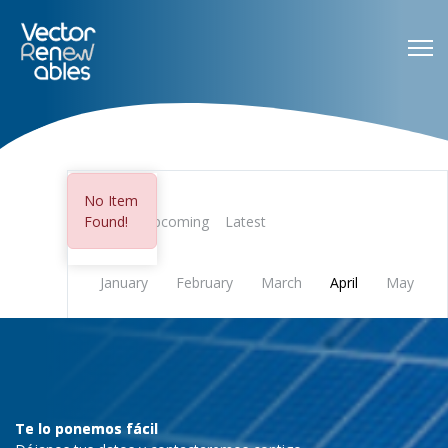
No Item
All
Upcoming
Latest
Found!
January
February
March
April
May
June
July
August
September
October
November
December
Te lo ponemos fácil