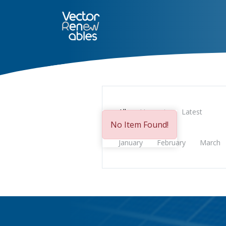
SERVICIOS
NUO
CONÓCE
All
Upcoming
Latest
No Item Found!
January
February
March