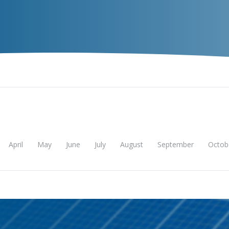
NOS
EXPERIENCIA
TALENTO
Insight
April
May
June
July
August
September
Octob