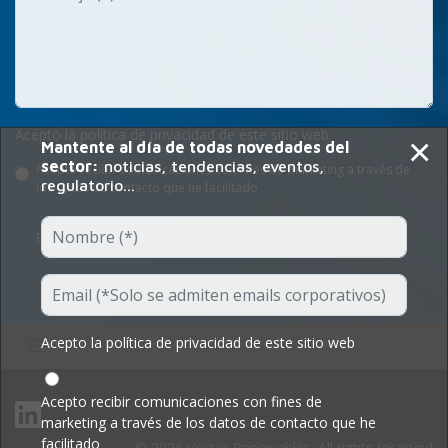
Acepto la política de privacidad de este sitio web
×
Mantente al día de todas novedades del
sector:
noticias, tendencias, eventos,
Acepto recibir comunicaciones con fines de marketing a través de
regulatorio...
los datos de contacto que he facilitado
Enviar Formulario
Acepto la política de privacidad de este sitio web
Acepto recibir comunicaciones con fines de
marketing a través de los datos de contacto que he
facilitado
© 2026 Vector Renewables. All rights reserved