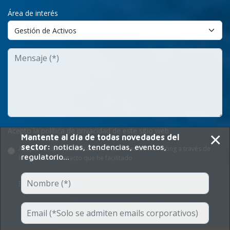
Área de interés
Acepto la política de privacidad de este sitio web
×
Mantente al día de todas novedades del
sector:
noticias, tendencias, eventos,
Acepto recibir comunicaciones con fines de marketing a través de
regulatorio...
los datos de contacto que he facilitado
Enviar Formulario