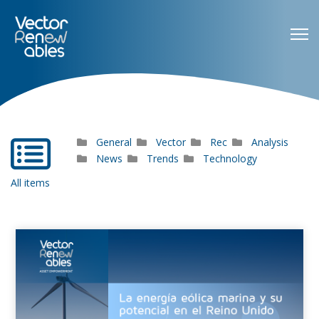
General
Vector
Rec
Analysis
far
fa-
News
Trends
Technology
list-
All items
alt