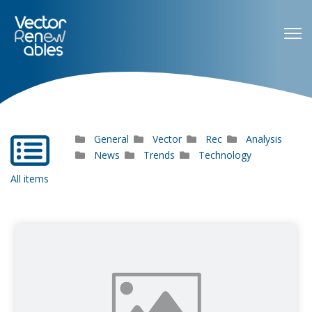
General
Vector
Rec
Analysis
far
fa-
News
Trends
Technology
list-
All items
alt