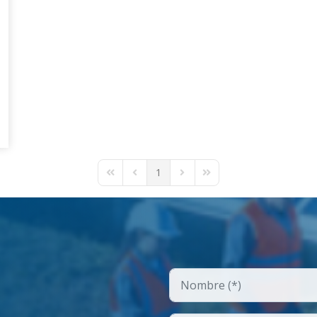
1
First Page
Previous Page
Next Page
Last Page