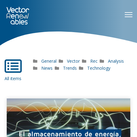
General
Vector
Rec
Analysis
far
fa-
News
Trends
Technology
list-
All items
alt