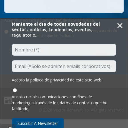
Acepto la política de privacidad de este sitio web
×
Mantente al día de todas novedades del
sector:
noticias, tendencias, eventos,
Acepto recibir comunicaciones con fines de marketing a través de
regulatorio...
los datos de contacto que he facilitado
Enviar Formulario
Acepto la política de privacidad de este sitio web
Acepto recibir comunicaciones con fines de
marketing a través de los datos de contacto que he
facilitado
© 2026 Vector Renewables. All rights reserved
Suscribir A Newsletter