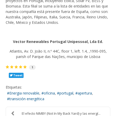
proyectos en Portugal, incluyendo Eólica, Solar FV, BESS y
Biomasa. Esta filial se suma a la lista de entidades en las que
nuestra compañía está presente fuera de España, como son:
Australia, Japón, Filipinas, Italia, Suecia, Francia, Reino Unido,
Chile, México y Estados Unidos.
Vector Renewables Portugal Unipessoal, Lda Ed.
Atlantis, Av. D. João II, n.º 44C, floor 1, left. 1.4, ,1990-095,
parish of Parque das Nações, municipio de Lisboa
1
Tweet
Etiquetas:
Energia renovable
oficina
portugal
apertura
transición energética
El efecto NIMBY (Not In My Back Yard) y las energí...