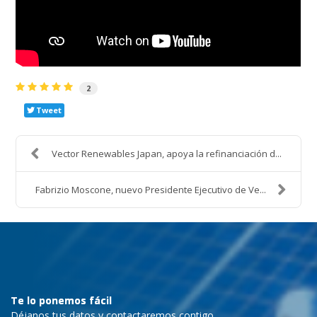
2
Tweet
Vector Renewables Japan, apoya la refinanciación d...
Fabrizio Moscone, nuevo Presidente Ejecutivo de Ve...
Te lo ponemos fácil
Déjanos tus datos y contactaremos contigo.