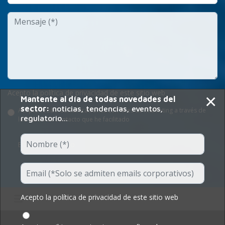
Acepto la política de privacidad de este sitio web
×
Mantente al día de todas novedades del
sector:
noticias, tendencias, eventos,
Acepto recibir comunicaciones con fines de marketing a través de
regulatorio...
los datos de contacto que he facilitado
Enviar Formulario
Acepto la política de privacidad de este sitio web